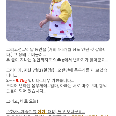
그리고선...몇 달 동안을 (거의 4-5개월 정도 였던 것 같습니
다.) 그 상태로 머물러...
두 돌
이 지나는 동안까지도
9.4kg
에서 변하지가 않더군요...
그러다가,
지난 7월27일(월)
...오랜만에 몸무게를 재 보았습
니다...
와~~
9.7kg
입니다...너무 기뻤습니다...
드디어 변화된 몸무게에...엄마, 아빠는 서로 마주보며, 함박
웃음이 되어 있습니다...
그리고, 바로 오늘!
주하가...체중계를
낑낑
!
대며, 들고 오더군요...