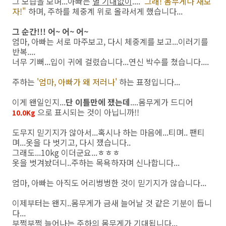
그 모습을 보며...아빠는
별 기대없이
....
"그래! 몸무게나 재보
자!"
하며, 주하를 체중계 위로 올라서게 했습니다...
그 순간!!! 어~ 어~ 어~
엄마, 아빠는 서로 마주보고, 다시 체중계를 보고...이러기를
반복....
너무 기뻐...입이 귀에 걸렸습니다...연신 박수를 쳤습니다....
주하는
'엄마, 아빠가 왜 저러나'
하는 표정입니다...
이게 왠일인지...
단 이틀만에 쟀는데
....몸무게가 드디어
으로 표시되는 것이 아닙니까!!
10.0Kg
도무지 믿기지가 않아서...혹시나 하는 마음에...티며.. 팬티
며...옷을 다 벗기고, 다시 쟀습니다..
그래도...10kg 이더군요...ㅎㅎㅎ
옷을 벗겨놨더니..주하는 목욕하자며 신나합니다...
엄마, 아빠는 아직도 어리벙벙한 것이 믿기지가 않습니다...
이제부터는 왠지..몸무게가 금새 늘어날 것 같은 기분이 듭니
다...
부쩍부쩍 늘어나는 주하의 몸무게가 기대됩니다...