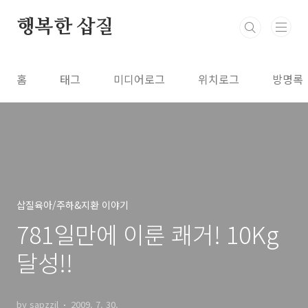
본문 바로가기
행복한 삽질
홈
태그
미디어로그
위치로그
방명록
삽질육아/주하&지환 이야기
781일만에 이룬 쾌거! 10Kg
달성!!
by sapzzil
2009. 7. 30.