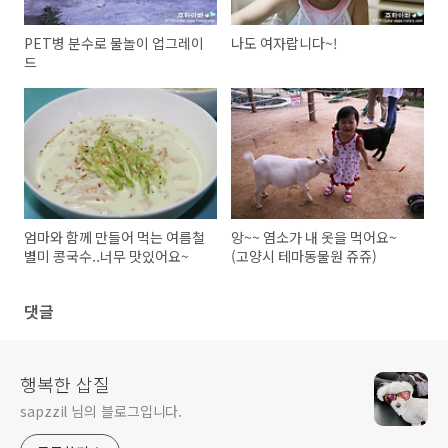
PET병 분수로 물놀이 업그레이
나도 여자랍니다~!
드
엄마와 함께 만들어 먹는 여름철
앙~~ 염소가 내 옷을 먹어요~
별미 콩국수..너무 맛있어요~
(고양시 테마동물원 쥬쥬)
댓글
행복한 삽질
sapzzil 님의 블로그입니다.