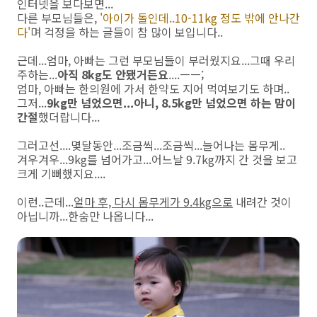
인터넷을 보다보면...
다른 부모님들은,
'아이가 돌인데..10-11kg 정도 밖에 안나간
다'
며 걱정을 하는 글들이 참 많이 보입니다..
근데...엄마, 아빠는 그런 부모님들이 부러웠지요...그때 우리
주하는...
아직 8kg도 안됐거든요
....ㅡㅡ;
엄마, 아빠는 한의원에 가서 한약도 지어 먹여보기도 하며..
그저...
9kg만 넘었으면...아니, 8.5kg만 넘었으면 하는 맘이
간절
했더랍니다...
그러고선....몇달동안...조금씩...조금씩...늘어나는 몸무게..
겨우겨우...9kg를 넘어가고...어느날 9.7kg까지 간 것을 보고
크게 기뻐했지요....
이런..근데...
얼마 후, 다시 몸무게가 9.4kg으로
내려간 것이
아닙니까...한숨만 나옵니다...