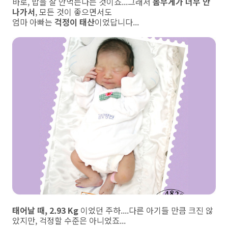
바로, 밥을 잘 안먹는다는 것이죠...그래서
몸무게가 너무 안
나가서
, 모든 것이 좋으면서도
엄마 아빠는
걱정이 태산
이었답니다...
태어날 때, 2.93 Kg
이었던 주하....다른 아기들 만큼 크진 않
았지만, 걱정할 수준은 아니었죠...