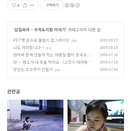
6
구독하기
'
삽질육아
>
주하&지환 이야기
' 카테고리의 다른 글
PET병 분수로 물놀이 업그레이드
2009.08.27
(30)
나도 여자랍니다~!
2009.08.18
(11)
엄마와 함께 만들어 먹는 여름철 별미 콩국수..너
2009.07.20
무 맛있어요~
앙~~ 염소가 내 옷을 먹어요~ (고양시 테마동물
2009.07.18
(4)
원 쥬쥬)
맛있는 초코쿠키 만들기
2009.07.08
(23)
(20)
관련글